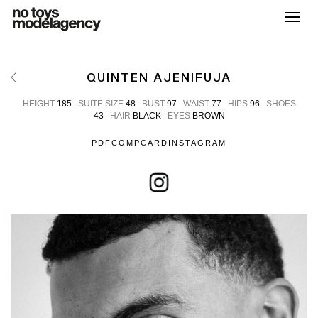
Toggl
QUINTEN AJENIFUJA
HEIGHT
185
SUITE SIZE
48
BUST
97
WAIST
77
HIPS
96
SHOES
43
HAIR
BLACK
EYES
BROWN
PDF
COMPCARD
INSTAGRAM