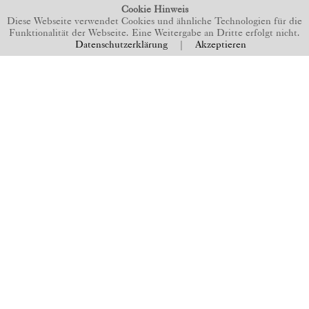
Cookie Hinweis
Diese Webseite verwendet Cookies und ähnliche Technologien für die
Funktionalität der Webseite. Eine Weitergabe an Dritte erfolgt nicht.
Datenschutzerklärung
|
Akzeptieren
BACK TO TOP