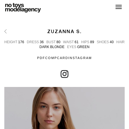
Toggl
ZUZANNA S.
HEIGHT
176
DRESS
36
BUST
80
WAIST
61
HIPS
89
SHOES
40
HAIR
DARK BLONDE
EYES
GREEN
PDF
COMPCARD
INSTAGRAM