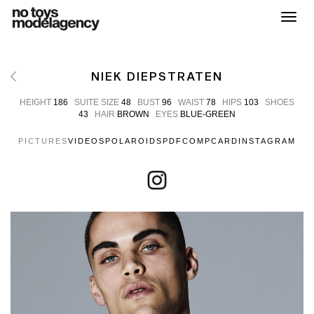
Toggl
NIEK DIEPSTRATEN
HEIGHT
186
SUITE SIZE
48
BUST
96
WAIST
78
HIPS
103
SHOES
43
HAIR
BROWN
EYES
BLUE-GREEN
PICTURES
VIDEOS
POLAROIDS
PDF
COMPCARD
INSTAGRAM