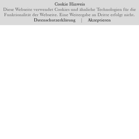
Cookie Hinweis
Diese Webseite verwendet Cookies und ähnliche Technologien für die
Funktionalität der Webseite. Eine Weitergabe an Dritte erfolgt nicht.
Datenschutzerklärung
|
Akzeptieren
BACK TO TOP