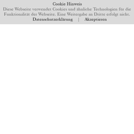
Cookie Hinweis
Diese Webseite verwendet Cookies und ähnliche Technologien für die
Funktionalität der Webseite. Eine Weitergabe an Dritte erfolgt nicht.
Datenschutzerklärung
|
Akzeptieren
BACK TO TOP