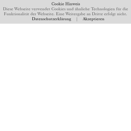
Cookie Hinweis
Diese Webseite verwendet Cookies und ähnliche Technologien für die
Funktionalität der Webseite. Eine Weitergabe an Dritte erfolgt nicht.
Datenschutzerklärung
|
Akzeptieren
BACK TO TOP