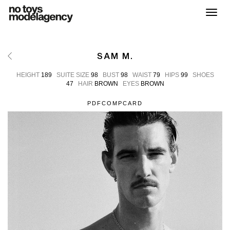
Toggl
SAM M.
HEIGHT
189
SUITE SIZE
98
BUST
98
WAIST
79
HIPS
99
SHOES
47
HAIR
BROWN
EYES
BROWN
PDF
COMPCARD