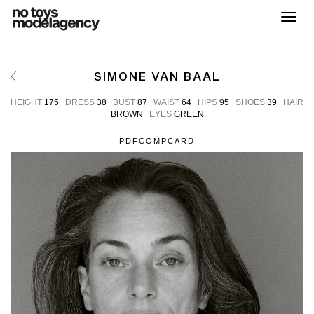
Toggl
SIMONE VAN BAAL
HEIGHT
175
DRESS
38
BUST
87
WAIST
64
HIPS
95
SHOES
39
HAIR
BROWN
EYES
GREEN
PDF
COMPCARD