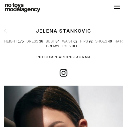
Toggl
JELENA STANKOVIC
HEIGHT
175
DRESS
36
BUST
84
WAIST
62
HIPS
92
SHOES
40
HAIR
BROWN
EYES
BLUE
PDF
COMPCARD
INSTAGRAM