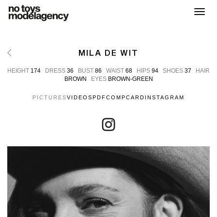
Toggl
MILA DE WIT
HEIGHT
174
DRESS
36
BUST
86
WAIST
68
HIPS
94
SHOES
37
HAIR
BROWN
EYES
BROWN-GREEN
PICTURES
VIDEOS
PDF
COMPCARD
INSTAGRAM