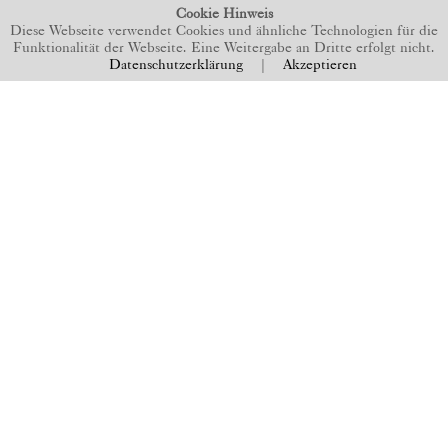
Cookie Hinweis
Diese Webseite verwendet Cookies und ähnliche Technologien für die
Funktionalität der Webseite. Eine Weitergabe an Dritte erfolgt nicht.
Datenschutzerklärung
|
Akzeptieren
BACK TO TOP